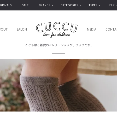
RRIVALS
SALE
BRANDS
CATEGORIES
TYPES
HELP
BOUT
SALON
MEDIA
CONTA