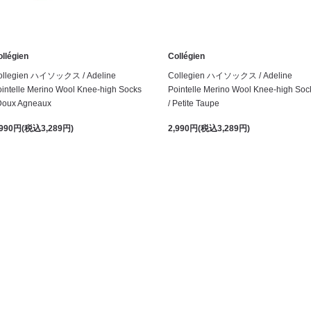
llégien
Collégien
ollegien ハイソックス / Adeline
Collegien ハイソックス / Adeline
intelle Merino Wool Knee-high Socks
Pointelle Merino Wool Knee-high Soc
 Doux Agneaux
/ Petite Taupe
,990円(税込3,289円)
2,990円(税込3,289円)