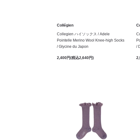
Collégien
Co
Collegien ハイソックス / Adele
C
Pointelle Merino Wool Knee-high Socks
Po
/ Glycine du Japon
/
2,400円(税込2,640円)
2