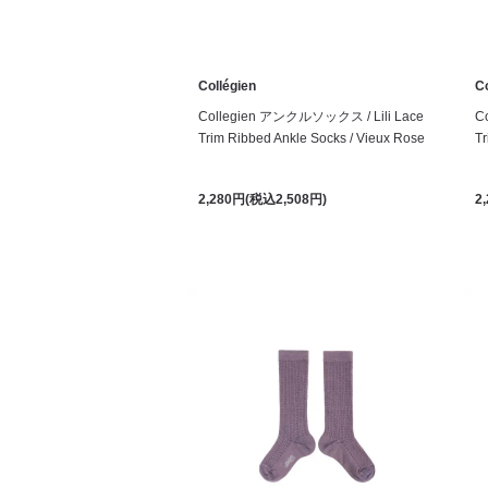
Collégien
Co
Collegien アンクルソックス / Lili Lace
C
Trim Ribbed Ankle Socks / Vieux Rose
Tr
2,280円(税込2,508円)
2