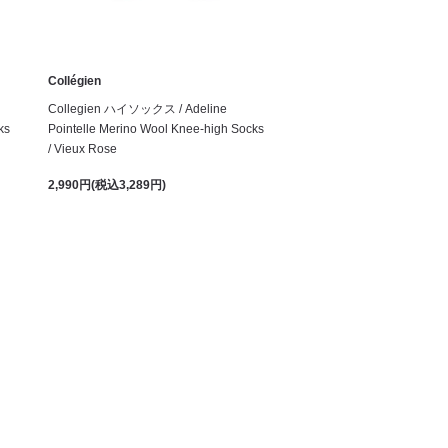
Collégien
Collegien ハイソックス / Adeline
ks
Pointelle Merino Wool Knee-high Socks
/ Vieux Rose
2,990円(税込3,289円)