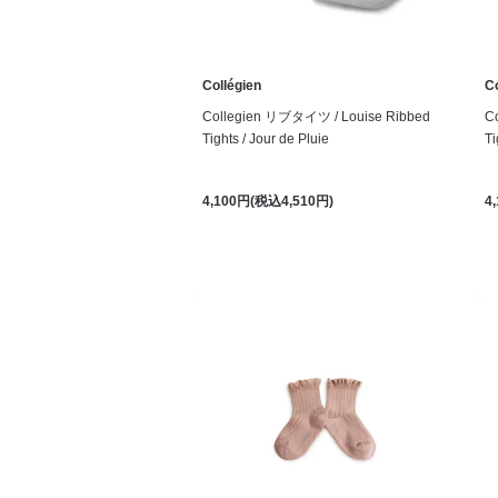
Collégien
Co
Collegien リブタイツ / Louise Ribbed
C
Tights / Jour de Pluie
Ti
4,100円(税込4,510円)
4