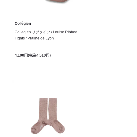
Collégien
Collegien リブタイツ / Louise Ribbed
Tights / Praline de Lyon
4,100円(税込4,510円)