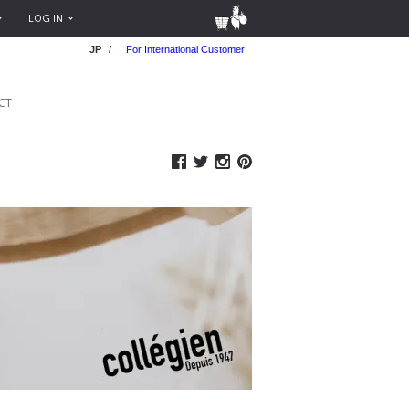
LOG IN
JP
/
For International Customer
CT