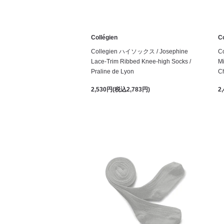
Collégien
Co
Collegien ハイソックス / Josephine
C
Lace-Trim Ribbed Knee-high Socks /
Mi
Praline de Lyon
C
2,530円(税込2,783円)
2