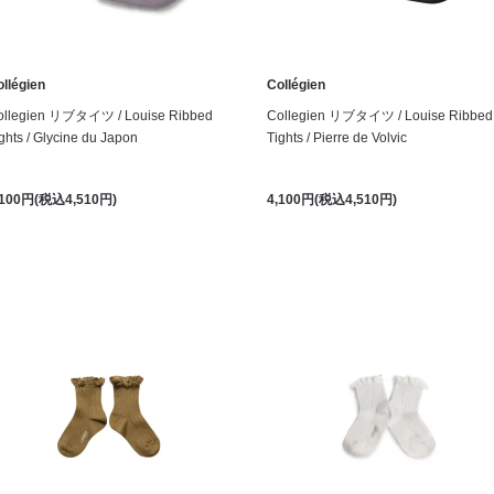
llégien
Collégien
ollegien リブタイツ / Louise Ribbed
Collegien リブタイツ / Louise Ribbed
ghts / Glycine du Japon
Tights / Pierre de Volvic
,100円(税込4,510円)
4,100円(税込4,510円)