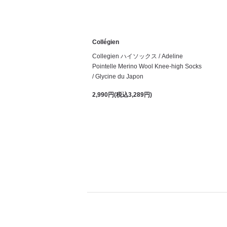
Collégien
Collegien ハイソックス / Adeline
Pointelle Merino Wool Knee-high Socks
/ Glycine du Japon
2,990円(税込3,289円)