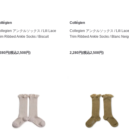
llégien
Collégien
ollegien アンクルソックス / Lili Lace
Collegien アンクルソックス / Lili Lac
im Ribbed Ankle Socks / Biscuit
Trim Ribbed Ankle Socks / Blanc Nei
,280円(税込2,508円)
2,280円(税込2,508円)